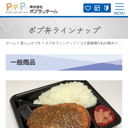
ポプ弁ラインナップ
コク旨味噌だれの鶏カツ弁当
ホーム
愛らぶポプ弁
ポプ弁ラインナップ
一般商品